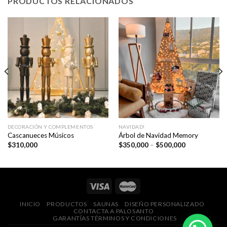
PRODUCTOS RELACIONADOS
DECORACIÓN Y COMPLEMENTOS
NAVIDAD!
Cascanueces Músicos
Árbol de Navidad Memory
Price
$
310,000
$
350,000
–
$
500,000
range:
$350,000
through
$500,000
INICIO
PRODUCTOS
SAUNAS
DISEÑO PERSONALIZADO
CONTACTA A PALOSANTO
GARANTÍAS TÉRMINOS Y CONDICIONES