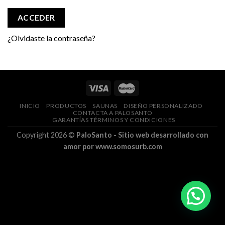
ACCEDER
¿Olvidaste la contraseña?
INICIO
PRODUCTOS
SAUNAS
DISEÑO PERSONALIZADO
CONTACTA A PALOSANTO
GARANTÍAS TÉRMINOS Y CONDICIONES
Copyright 2026 ©
PaloSanto - Sitio web desarrollado con
amor por www.somosurb.com