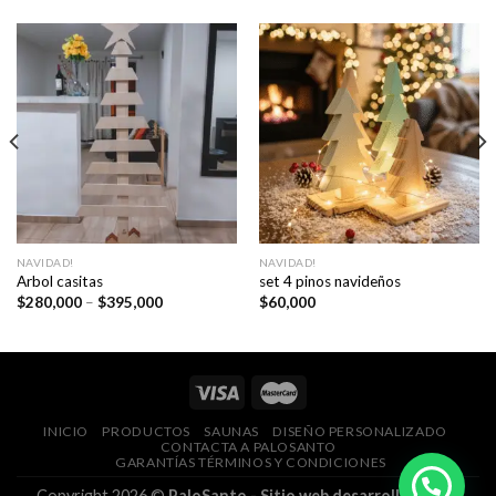
NAVIDAD!
NAVIDAD!
Arbol casitas
set 4 pinos navideños
Price
$
280,000
–
$
395,000
$
60,000
range:
$280,000
through
$395,000
INICIO
PRODUCTOS
SAUNAS
DISEÑO PERSONALIZADO
CONTACTA A PALOSANTO
GARANTÍAS TÉRMINOS Y CONDICIONES
Copyright 2026 ©
PaloSanto - Sitio web desarrollado con