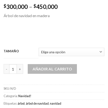
Price
300,000
–
450,000
$
$
range:
Árbol de navidad en madera
$300,000
through
$450,000
TAMAÑO
Arbol estrella cantidad
AÑADIR AL CARRITO
SKU:
N/D
Categoría:
Navidad!
Etiquetas:
árbol
,
árbol de navidad
,
navidad