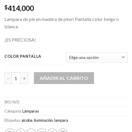
414,000
$
Lampara de pie en madera de pino! Pantalla color beige o
blanca
¡ES PRECIOSA!
COLOR PANTALLA
Lampara de Pie Renata cantidad
AÑADIR AL CARRITO
SKU:
N/D
Categoría:
Lámparas
Etiquetas:
alcoba
,
iluminación
,
lampara