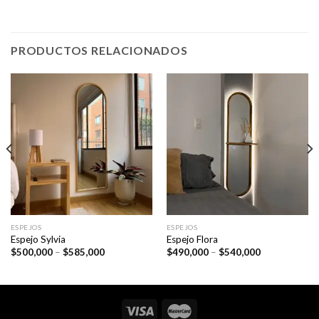
PRODUCTOS RELACIONADOS
ESPEJOS
ESPEJOS
Espejo Sylvia
Espejo Flora
Price
Price
$
500,000
–
$
585,000
$
490,000
–
$
540,000
range:
range:
$500,000
$490,000
through
through
$585,000
$540,000