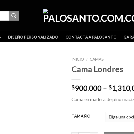
GARA
S
DISEÑO PERSONALIZADO
CONTACTA A PALOSANTO
INICIO
/
CAMAS
Cama Londres
900,000
–
1,310,
$
$
Cama en madera de pino maciz
TAMAÑO