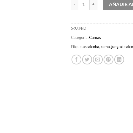
Cama Londres cantidad
AÑADIR A
SKU:
N/D
Categoría:
Camas
Etiquetas:
alcoba
,
cama
,
juego de alc