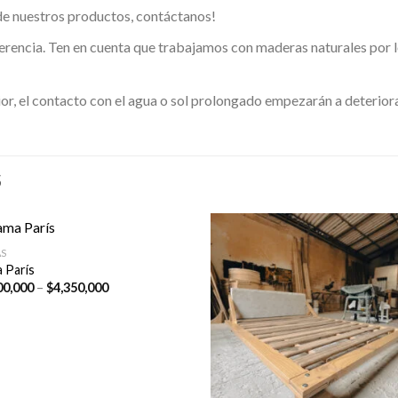
 de nuestros productos, contáctanos!
erencia. Ten en cuenta que trabajamos con maderas naturales por lo
r, el contacto con el agua o sol prolongado empezarán a deteriorar
S
S
 París
Price
00,000
–
$
4,350,000
range:
$2,700,000
through
$4,350,000