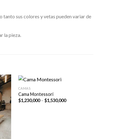
 tanto sus colores y vetas pueden variar de
 la pieza.
CAMAS
Cama Montessori
Price
$
1,230,000
–
$
1,530,000
range:
$1,230,000
through
$1,530,000