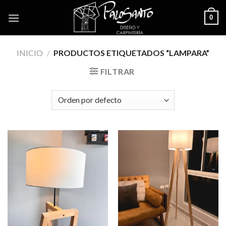
Skip
0
to
content
INICIO
/
PRODUCTOS ETIQUETADOS “LAMPARA”
FILTRAR