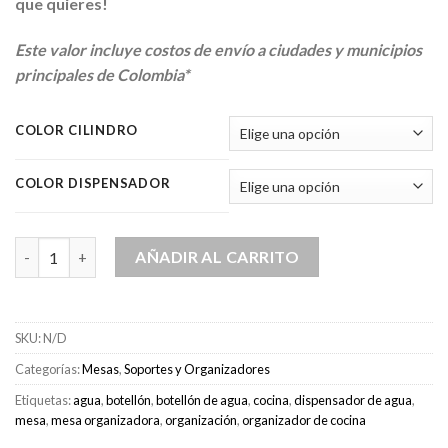
que quieres!
Este valor incluye costos de envío a ciudades y municipios
principales de Colombia*
COLOR CILINDRO
COLOR DISPENSADOR
Soporte cobertor para botellón 5lt con dispensador automático
AÑADIR AL CARRITO
SKU:
N/D
Categorías:
Mesas
,
Soportes y Organizadores
Etiquetas:
agua
,
botellón
,
botellón de agua
,
cocina
,
dispensador de agua
,
mesa
,
mesa organizadora
,
organización
,
organizador de cocina