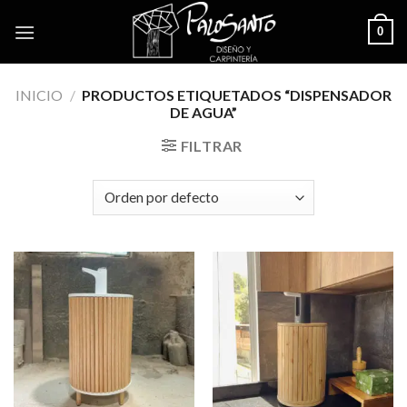
Skip
0
to
content
INICIO
/
PRODUCTOS ETIQUETADOS “DISPENSADOR
DE AGUA”
FILTRAR