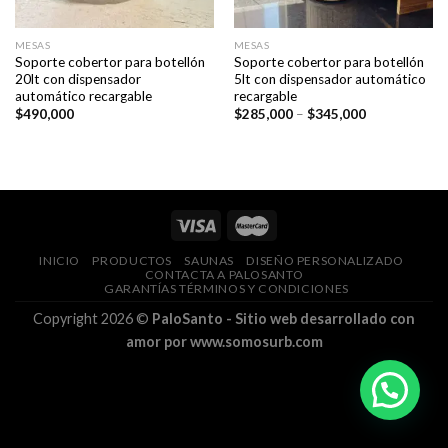
MESAS
MESAS
Soporte cobertor para botellón
Soporte cobertor para botellón
20lt con dispensador
5lt con dispensador automático
automático recargable
recargable
Price
$
490,000
$
285,000
–
$
345,000
range:
$285,000
through
$345,000
INICIO
PRODUCTOS
SAUNAS
DISEÑO PERSONALIZADO
CONTACTA A PALOSANTO
GARANTÍAS TÉRMINOS Y CONDICIONES
Copyright 2026 ©
PaloSanto - Sitio web desarrollado con
amor por www.somosurb.com