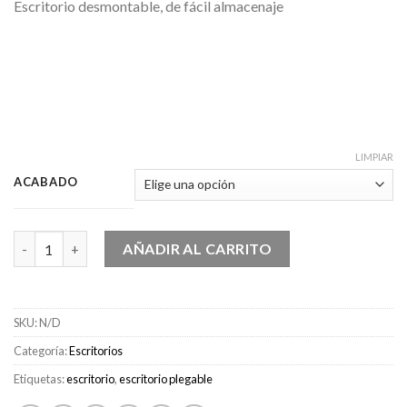
Escritorio desmontable, de fácil almacenaje
$400,000
through
$495,000
LIMPIAR
ACABADO
Escritorio Nord cantidad
AÑADIR AL CARRITO
SKU:
N/D
Categoría:
Escritorios
Etiquetas:
escritorio
,
escritorio plegable