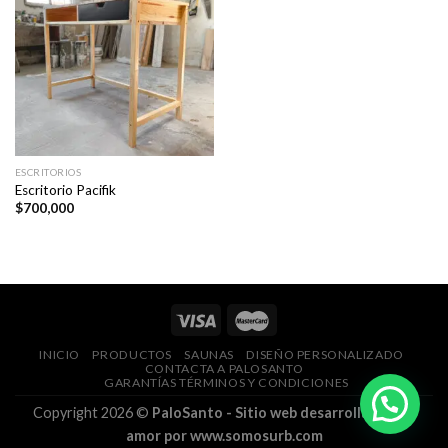
ESCRITORIOS
Escritorio Pacifik
$
700,000
INICIO
PRODUCTOS
SAUNAS
DISEÑO PERSONALIZADO
CONTACTA A PALOSANTO
GARANTÍAS TÉRMINOS Y CONDICIONES
Copyright 2026 ©
PaloSanto - Sitio web desarrollado con
amor por www.somosurb.com