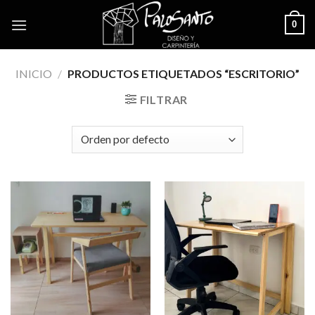
Skip
0
to
content
INICIO
/
PRODUCTOS ETIQUETADOS “ESCRITORIO”
FILTRAR