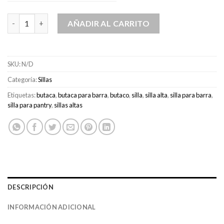
Butaca Barí cantidad
AÑADIR AL CARRITO
SKU:
N/D
Categoría:
Sillas
Etiquetas:
butaca
,
butaca para barra
,
butaco
,
silla
,
silla alta
,
silla para barra
,
silla para pantry
,
sillas altas
DESCRIPCIÓN
INFORMACIÓN ADICIONAL