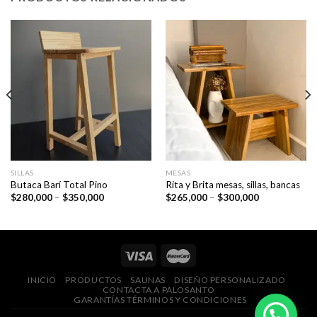
SILLAS
MESAS
Butaca Barí Total Pino
Rita y Brita mesas, sillas, bancas
Price
Price
$
280,000
–
$
350,000
$
265,000
–
$
300,000
range:
range:
$280,000
$265,000
through
through
$350,000
$300,000
INICIO
PRODUCTOS
SAUNAS
DISEÑO PERSONALIZADO
CONTACTA A PALOSANTO
GARANTÍAS TÉRMINOS Y CONDICIONES