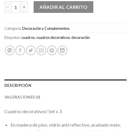
Cuadros Decorativos, animalitos Set x 3 cantidad
AÑADIR AL CARRITO
Categoría:
Decoración y Complementos
Etiquetas:
cuadros
,
cuadros decorativos
,
decoración
DESCRIPCIÓN
VALORACIONES (0)
Cuadros decorativos! Set x 3
En madera de pino, vidrio anti reflectivo, acabado mate,