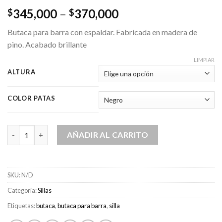
Price
345,000
–
370,000
$
$
range:
Butaca para barra con espaldar. Fabricada en madera de
$345,000
pino. Acabado brillante
through
$370,000
LIMPIAR
ALTURA
COLOR PATAS
Butaca INNA cantidad
AÑADIR AL CARRITO
SKU:
N/D
Categoría:
Sillas
Etiquetas:
butaca
,
butaca para barra
,
silla