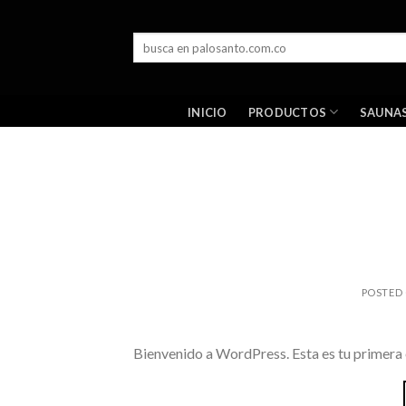
Skip
to
Buscar
content
por:
PRODUCTOS
INICIO
SAUNA
POSTED
Bienvenido a WordPress. Esta es tu primera e