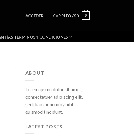
0
ACCEDER
CARRITO /
$
0
NTÍAS TÉRMINOS Y CONDICIONES
ABOUT
Lorem ipsum dolor sit amet,
consectetuer adipiscing elit,
sed diam nonummy nibh
euismod tincidunt.
LATEST POSTS