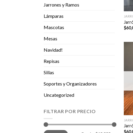
Jarrones y Ramos
Lámparas
JARR
Jarr
Mascotas
$
60,
Mesas
Navidad!
Repisas
Sillas
Soportes y Organizadores
Uncategorized
FILTRAR POR PRECIO
JARR
Jarr
$
60,
Precio
Precio