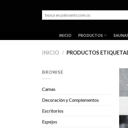
Skip
to
Buscar
content
por:
PRODUCTOS
INICIO
SAUNA
INICIO
/
PRODUCTOS ETIQUETAD
BROWSE
Camas
Decoración y Complementos
Escritorios
Espejos