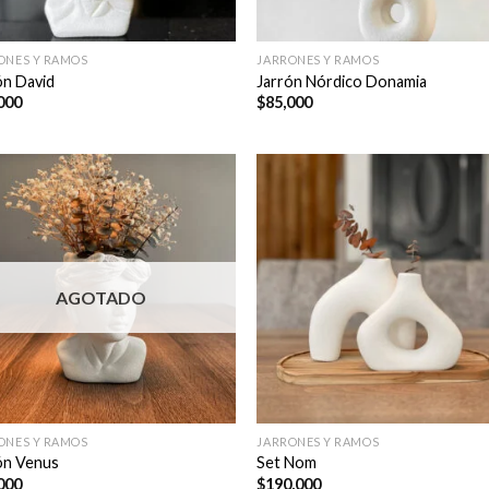
ONES Y RAMOS
JARRONES Y RAMOS
ón David
Jarrón Nórdico Donamia
000
$
85,000
AGOTADO
ONES Y RAMOS
JARRONES Y RAMOS
ón Venus
Set Nom
000
$
190,000