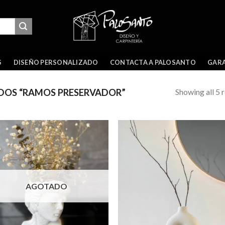
GARA
S
DISEÑO PERSONALIZADO
CONTACTA A PALOSANTO
Showing all 5 r
OS “RAMOS PRESERVADOR”
AGOTADO