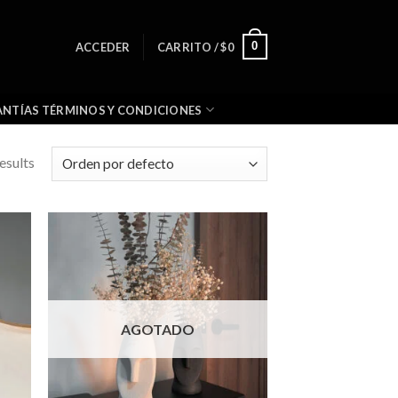
0
ACCEDER
CARRITO /
$
0
NTÍAS TÉRMINOS Y CONDICIONES
esults
AGOTADO