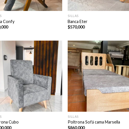
S
SILLAS
a Confy
Banca Eter
,000
$
570,000
S
SILLAS
rona Cubo
Poltrona Sofá cama Marsella
00,000
$
860,000