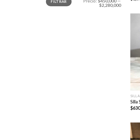
Precio:
$450,000
—
FILTRAR
mínimo
máximo
$2,280,000
SILLA
Silla
$
630