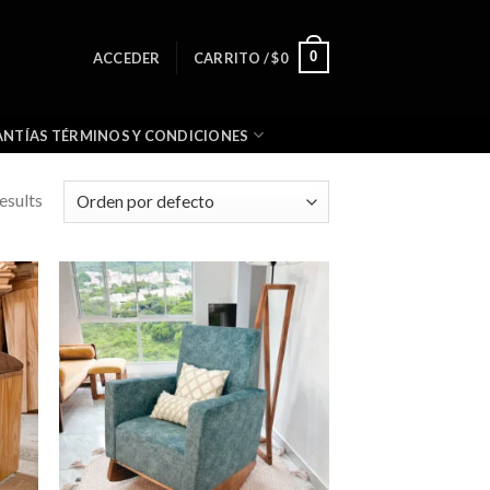
0
ACCEDER
CARRITO /
$
0
NTÍAS TÉRMINOS Y CONDICIONES
esults