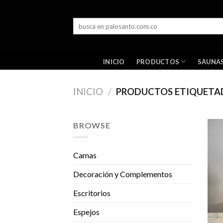
Skip
to
Buscar
content
por:
PRODUCTOS
INICIO
SAUNA
INICIO
/
PRODUCTOS ETIQUETA
BROWSE
Camas
Decoración y Complementos
Escritorios
Espejos