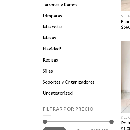
Jarrones y Ramos
Lámparas
SILLA
Banc
Mascotas
$
660
Mesas
Navidad!
Repisas
Sillas
Soportes y Organizadores
Uncategorized
FILTRAR POR PRECIO
SILLA
Polt
$
1,0
Precio
Precio