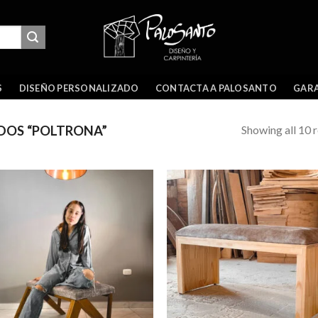
GARA
S
DISEÑO PERSONALIZADO
CONTACTA A PALOSANTO
Showing all 10 r
DOS “POLTRONA”