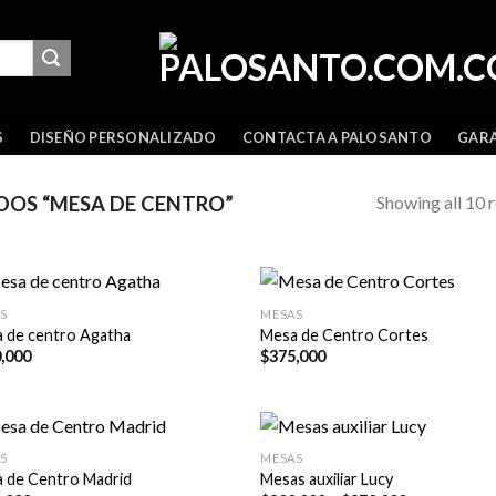
GARA
S
DISEÑO PERSONALIZADO
CONTACTA A PALOSANTO
Showing all 10 r
OS “MESA DE CENTRO”
S
MESAS
 de centro Agatha
Mesa de Centro Cortes
,000
$
375,000
S
MESAS
 de Centro Madrid
Mesas auxiliar Lucy