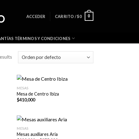
0
ACCEDER
CARRITO /
$
0
NTÍAS TÉRMINOS Y CONDICIONES
esults
MESAS
Mesa de Centro Ibiza
$
410,000
MESAS
Mesas auxiliares Aria