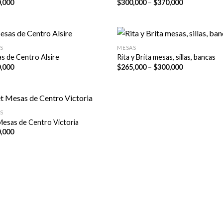
Price
,000
$
300,000
–
$
370,000
range:
$300,000
through
$370,000
S
MESAS
s de Centro Alsire
Rita y Brita mesas, sillas, bancas
Price
,000
$
265,000
–
$
300,000
range:
$265,000
through
$300,000
S
Mesas de Centro Victoria
,000