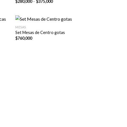
Price
$
280,000
–
$
375,000
range:
$280,000
through
$375,000
MESAS
Set Mesas de Centro gotas
$
760,000