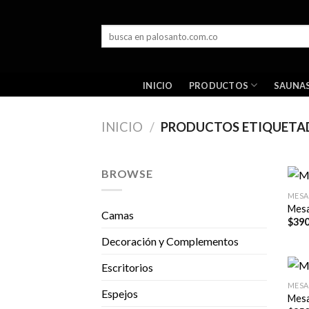
Skip
to
Buscar
content
por:
PRODUCTOS
INICIO
SAUNA
INICIO
/
PRODUCTOS ETIQUETAD
BROWSE
MESA
Mesa
Camas
$
390
Decoración y Complementos
Escritorios
MESA
Espejos
Mesa