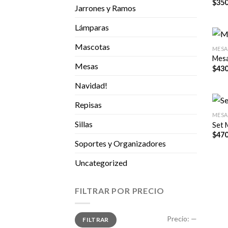
$
350
Jarrones y Ramos
Lámparas
Mascotas
MESA
Mesa
Mesas
$
430
Navidad!
Repisas
MESA
Sillas
Set 
$
470
Soportes y Organizadores
Uncategorized
FILTRAR POR PRECIO
Precio
Precio
Precio:
—
FILTRAR
mínimo
máximo