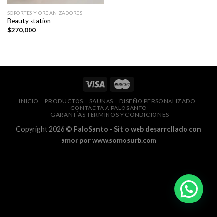
SOPORTES Y ORGANIZADORES
Beauty station
$
270,000
INICIO
PRODUCTOS
SAUNAS
DISEÑO PERSONALIZADO
CONTACTA A PALOSANTO
GARANTÍAS TÉRMINOS Y CONDICIONES
Copyright 2026 ©
PaloSanto - Sitio web desarrollado con
amor por www.somosurb.com