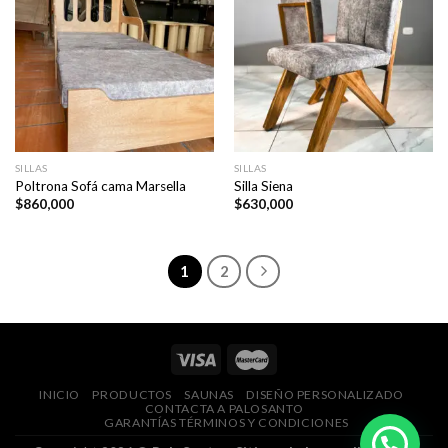
SILLAS
SILLAS
Poltrona Sofá cama Marsella
Silla Siena
$
860,000
$
630,000
1
2
INICIO
PRODUCTOS
SAUNAS
DISEÑO PERSONALIZADO
CONTACTA A PALOSANTO
GARANTÍAS TÉRMINOS Y CONDICIONES