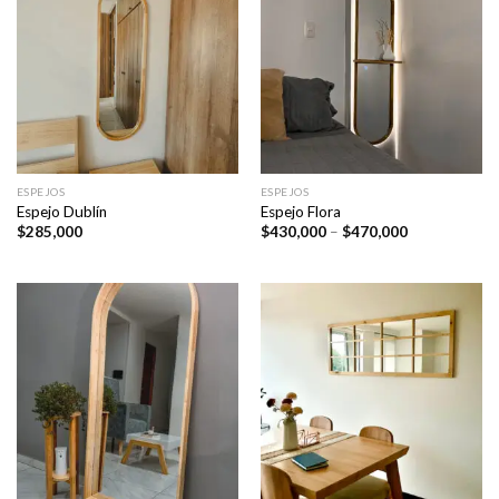
ESPEJOS
ESPEJOS
Espejo Dublín
Espejo Flora
Price
$
285,000
$
430,000
–
$
470,000
range:
$430,000
through
$470,000