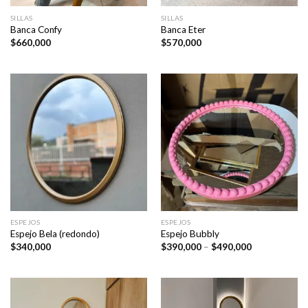
SILLAS
SILLAS
Banca Confy
Banca Eter
$
660,000
$
570,000
ESPEJOS
ESPEJOS
Espejo Bela (redondo)
Espejo Bubbly
Price
$
340,000
$
390,000
–
$
490,000
range:
$390,000
through
$490,000