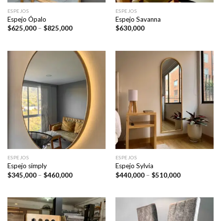
ESPEJOS
ESPEJOS
Espejo Ópalo
Espejo Savanna
Price
$
625,000
–
$
825,000
$
630,000
range:
$625,000
through
$825,000
ESPEJOS
ESPEJOS
Espejo simply
Espejo Sylvia
Price
Price
$
345,000
–
$
460,000
$
440,000
–
$
510,000
range:
range:
$345,000
$440,000
through
through
$460,000
$510,000