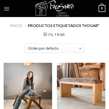
Skip
0
to
content
INICIO
/
PRODUCTOS ETIQUETADOS “HOGAR”
FILTRAR