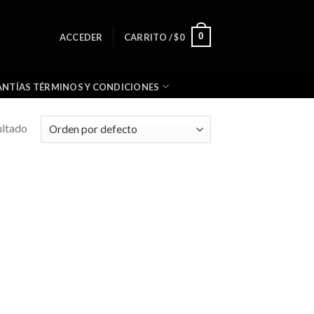
0
ACCEDER
CARRITO /
$
0
NTÍAS TÉRMINOS Y CONDICIONES
ultado