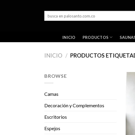
Skip
to
Buscar
content
por:
PRODUCTOS
INICIO
SAUNA
INICIO
/
PRODUCTOS ETIQUETA
BROWSE
Camas
Decoración y Complementos
Escritorios
Espejos