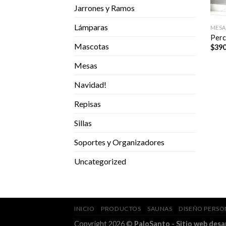
Jarrones y Ramos
Lámparas
MESA
Perc
Mascotas
$
390
Mesas
Navidad!
Repisas
Sillas
Soportes y Organizadores
Uncategorized
INICIO
PRODUCTOS
SAUNAS
DISEÑO PERS
Copyright 2026 ©
PaloSanto - Sitio web des