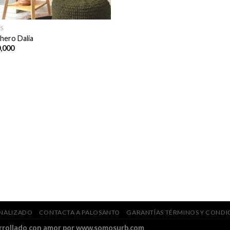
S
hero Dalia
,000
ONALIZADO
CONTACTA A PALOSANTO
GARANTÍAS TÉRMINOS Y CONDI
arrollado con amor por www.somosurb.com