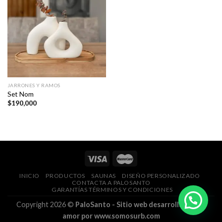
JARRONES Y RAMOS
Set Nom
$
190,000
INICIO
PRODUCTOS
SAUNAS
DISEÑO PERSONALIZADO
CONTACTA A PALOSANTO
GARANTÍAS TÉRMINOS Y CONDICIONES
Copyright 2026 ©
PaloSanto - Sitio web desarrollado con
amor por www.somosurb.com