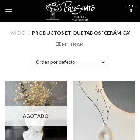
Skip
0
to
content
INICIO
/
PRODUCTOS ETIQUETADOS “CERÁMICA”
FILTRAR
AGOTADO