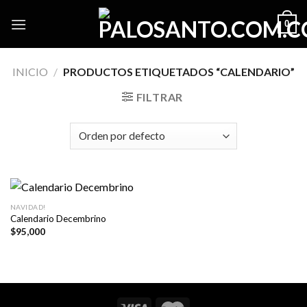
Skip
0
to
content
INICIO
/
PRODUCTOS ETIQUETADOS “CALENDARIO”
FILTRAR
NAVIDAD!
Calendario Decembrino
$
95,000