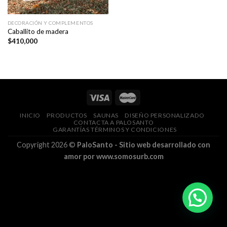
DECORACIÓN Y COMPLEMENTOS
Caballito de madera
$
410,000
INICIO
PRODUCTOS
SAUNAS
DISEÑO PERSONALIZADO
CONTACTA A PALOSANTO
GARANTÍAS TÉRMINOS Y CONDICIONES
Copyright 2026 ©
PaloSanto - Sitio web desarrollado con
amor por www.somosurb.com