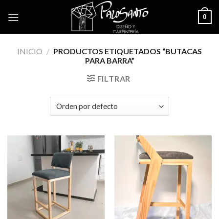
Skip
0
to
content
INICIO
/
PRODUCTOS ETIQUETADOS “BUTACAS
PARA BARRA”
FILTRAR