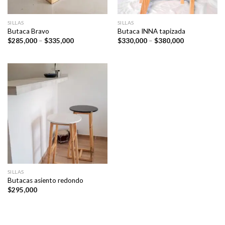
SILLAS
SILLAS
Butaca Bravo
Butaca INNA tapizada
Price
Price
$
285,000
–
$
335,000
$
330,000
–
$
380,000
range:
range:
$285,000
$330,000
through
through
$335,000
$380,000
SILLAS
Butacas asiento redondo
$
295,000